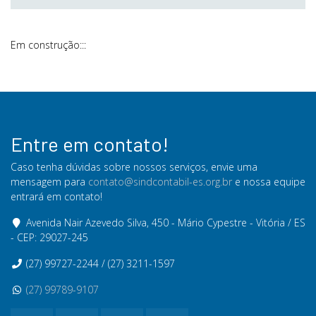
Em construção:::
Entre em contato!
Caso tenha dúvidas sobre nossos serviços, envie uma
mensagem para
contato@sindcontabil-es.org.br
e nossa equipe
entrará em contato!
Avenida Nair Azevedo Silva, 450 - Mário Cypestre - Vitória / ES
- CEP: 29027-245
(27) 99727-2244 / (27) 3211-1597
(27) 99789-9107